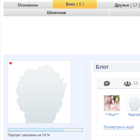
Блог
( 0 )
Основное
Друзья
( 17 )
Шпионаж
Блог
13
***Яна***
*BabSaf
Посмотреть ещё
Портрет заполнен на 74 %