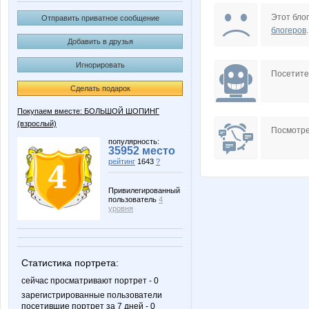
KotoPes
Lad
Этот блог
Отправить приватное сообщение
блогеров
.
Добавить в друзья
Игнорировать
OGUL
Taisiya
Посетит
Сделать подарок
Покупаем вместе: БОЛЬШОЙ ШОПИНГ
(взрослый)
ika
kari
Посмотре
популярность:
35952 место
рейтинг
1643
?
диверсантка!
гороши
Привилегированный
пользователь
4
уровня
Ботаник-НН
Цветка
Статистика портрета:
сейчас просматривают портрет - 0
зарегистрированные пользователи
посетившие портрет за 7 дней - 0